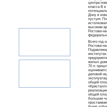
центра пов
класса В и
потенциаль
Дону в нов
пустует. П
истолковал
высоким ар
Ростова-на
федеральны
Всего год 
Ростова-на
Подавляющ
институтах
предприяти
жилых домо
70 гг. про
оценивается
деловой не
эксплуатац
общей площ
«Кристалл
реализации
общей площ
большая ча
простаивае
будет отбо