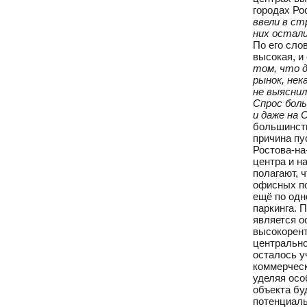
городах Ро
ввели в ст
них остал
По его сло
высокая, и
том, что д
рынок, нек
не выяснил
Спрос боль
и даже на 
большинств
причина пу
Ростова-на
центра и н
полагают, 
офисных по
ещё по одн
паркинга. 
является о
высокорент
центрально
осталось у
коммерческ
уделяя осо
объекта бу
потенциаль