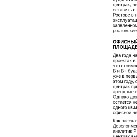
центрах, н
оставить с
Ростове в 
эксплуатац
заявленном
ростовские
ОФИСНЫЙ
ПЛОЩАД
Два года н
проектах в
что стоимо
В и В+ буд
уже в перв
этом году,
центрах пр
арендные с
Однако даж
остается н
одного кв.м
офисной не
Как расска
Девелопмен
аналитик Р
центрах вы