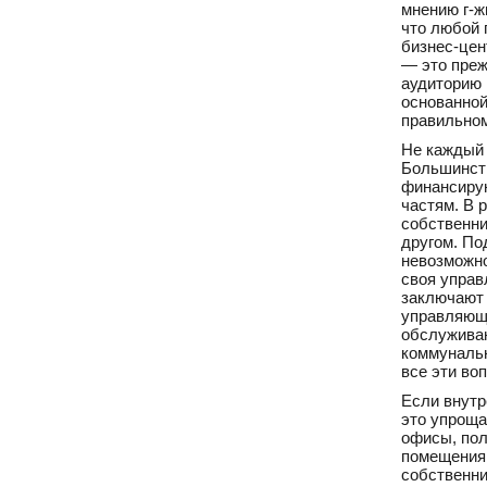
мнению г-ж
что любой 
бизнес-цен
— это преж
аудиторию 
основанной
правильном
Не каждый 
Большинств
финансирую
частям. В 
собственни
другом. По
невозможно
своя управ
заключают 
управляющ
обслуживан
коммунальн
все эти во
Если внутр
это упроща
офисы, пол
помещения 
собственни