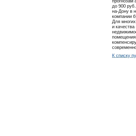
прогнозам 
до 900 руб.
на-Дону в 
компании б
Для многих
и качества
недвижимос
помещениям
компенсиру
современно
К списку п