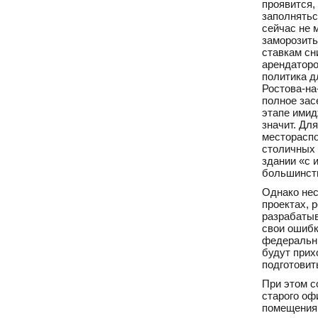
проявится,
заполнятьс
сейчас не 
заморозить
ставкам сн
арендаторо
политика д
Ростова-на
полное зас
этапе имид
значит. Дл
местораспо
столичных 
здании «с 
большинст
Однако нес
проектах, 
разрабатыв
свои ошибк
федеральны
будут прих
подготовит
При этом с
старого оф
помещения 