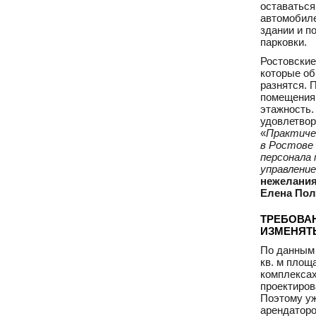
оставаться
автомобиле
здании и п
парковки.
Ростовские
которые об
разнятся. 
помещения,
этажность.
удовлетвор
«
Практиче
в Ростове
персонала 
управлени
нежелания
Елена Пол
ТРЕБОВА
ИЗМЕНЯТ
По данным 
кв. м площ
комплексах
проектирова
Поэтому уж
арендаторо