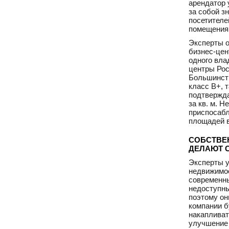
арендатор 
за собой з
посетителе
помещения 
Эксперты о
бизнес-цен
одного вла
центры Рос
Большинств
класс В+, 
подтвержда
за кв. м. 
приспосабл
площадей в
СОБСТВЕ
ДЕЛАЮТ 
Эксперты у
недвижимос
современны
недоступны
поэтому он
компании б
накапливат
улучшение 